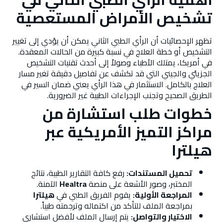
تشخيص الأمراض المستعصية
تظهر الإحصائيات أن الرأي الطبي الثاني يمكن أن يؤدي إلى تغيير
التشخيص أو خطة العلاج في نسبة كبيرة من الحالات المعقدة.
في أمريكا، يمتلك الأطباء وصولاً إلى أحدث تقنيات التشخيص
الجزيئي والجيني التي قد تكشف عن تفاصيل دقيقة تغير مسار
العلاج بالكامل. الاستثمار في هذا الرأي يعني ضمان السير في
الطريق الصحيح وتجنب الإجراءات الطبية غير الضرورية.
خطوات طلب استشارة من
مراكز التميز الأمريكية عبر
هيلترا
تحميل المستندات:
رفع كافة التقارير الطبية، نتائج
المختبر، وصور الأشعة على منصة
Healtra
الآمنة.
المراجعة الأولية:
يقوم الفريق الطبي في
هيلترا
بمراجعة الملف للتأكد من اكتماله وترجمته طبياً.
الاختيار والتواصل:
يتم إرسال الملف لأفضل استشاري