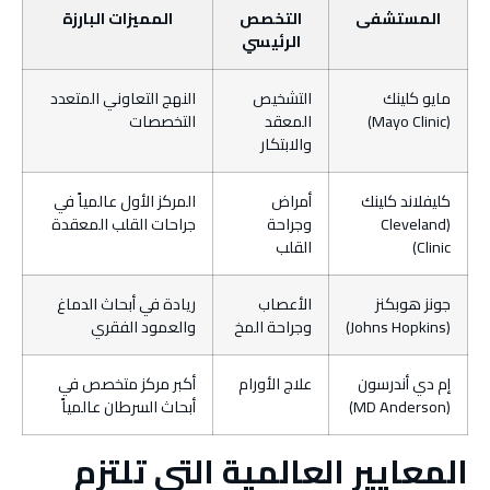
المستشفى
التخصص
المميزات البارزة
الرئيسي
مايو كلينك
التشخيص
النهج التعاوني المتعدد
(Mayo Clinic)
المعقد
التخصصات
والابتكار
كليفلاند كلينك
أمراض
المركز الأول عالمياً في
(Cleveland
وجراحة
جراحات القلب المعقدة
Clinic)
القلب
جونز هوبكنز
الأعصاب
ريادة في أبحاث الدماغ
(Johns Hopkins)
وجراحة المخ
والعمود الفقري
إم دي أندرسون
علاج الأورام
أكبر مركز متخصص في
(MD Anderson)
أبحاث السرطان عالمياً
المعايير العالمية التي تلتزم