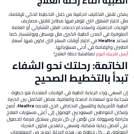
الطبية أثناء رحلة العلاج
يمكن تقليل التكاليف الجانبية من خلال التخطيط الذكي للإقامة،
مثل اختيار الشقق التي تتوفر فيها مطابخ لتقليل مصاريف
الوجبات الجاهزة، واستخدام خدمات النقل التشاركي أو العامة
المتوفرة في المدن الطبية الكبرى مثل بوسطن وروتشستر. كما
تساعد
Healtra
في اختيار أوقات السفر التي تكون فيها أسعار
الطيران والإقامة في أدنى مستوياتها.
لمناقشة خطة العلاج!
أرسل تقريرك اليوم
الخاتمة: رحلتك نحو الشفاء
تبدأ بالتخطيط الصحيح
إن السعي وراء الرعاية الطبية في الولايات المتحدة هو خطوة
شجاعة نحو استعادة الصحة والعافية. بفضل التكامل بين الخبرة
الطبية الأمريكية والتنسيق الاحترافي الذي تقدمه
Healtra
، أصبح
بإمكان المواطنين السعوديين الوصول إلى أعلى مستويات العلاج
بكرامة وسهولة. نحن نؤمن أن كل مريض يستحق فرصة للحصول
على أفضل رعاية ممكنة، ونسعى جاهدين لنكون الشريك
الموثوق في كل خطوة من هذه الرحلة. لمزيد من المعلومات