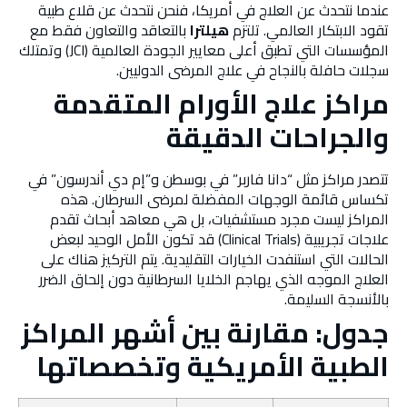
عندما نتحدث عن العلاج في أمريكا، فنحن نتحدث عن قلاع طبية
تقود الابتكار العالمي. تلتزم
هيلترا
بالتعاقد والتعاون فقط مع
المؤسسات التي تطبق أعلى معايير الجودة العالمية (JCI) وتمتلك
سجلات حافلة بالنجاح في علاج المرضى الدوليين.
مراكز علاج الأورام المتقدمة
والجراحات الدقيقة
تتصدر مراكز مثل “دانا فاربر” في بوسطن و”إم دي أندرسون” في
تكساس قائمة الوجهات المفضلة لمرضى السرطان. هذه
المراكز ليست مجرد مستشفيات، بل هي معاهد أبحاث تقدم
علاجات تجريبية (Clinical Trials) قد تكون الأمل الوحيد لبعض
الحالات التي استنفدت الخيارات التقليدية. يتم التركيز هناك على
العلاج الموجه الذي يهاجم الخلايا السرطانية دون إلحاق الضرر
بالأنسجة السليمة.
جدول: مقارنة بين أشهر المراكز
الطبية الأمريكية وتخصصاتها