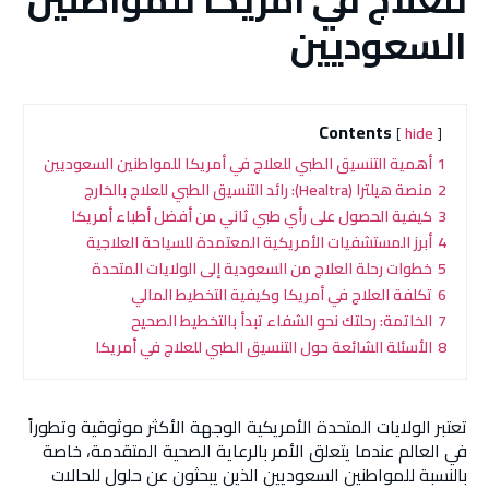
السعوديين
Contents
hide
1
أهمية التنسيق الطبي للعلاج في أمريكا للمواطنين السعوديين
2
منصة هيلترا (Healtra): رائد التنسيق الطبي للعلاج بالخارج
3
كيفية الحصول على رأي طبي ثاني من أفضل أطباء أمريكا
4
أبرز المستشفيات الأمريكية المعتمدة للسياحة العلاجية
5
خطوات رحلة العلاج من السعودية إلى الولايات المتحدة
6
تكلفة العلاج في أمريكا وكيفية التخطيط المالي
7
الخاتمة: رحلتك نحو الشفاء تبدأ بالتخطيط الصحيح
8
الأسئلة الشائعة حول التنسيق الطبي للعلاج في أمريكا
تعتبر الولايات المتحدة الأمريكية الوجهة الأكثر موثوقية وتطوراً
في العالم عندما يتعلق الأمر بالرعاية الصحية المتقدمة، خاصة
بالنسبة للمواطنين السعوديين الذين يبحثون عن حلول للحالات