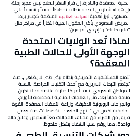
الطبية المعقدة والنادرة. إن قرار السفر للعلاج ليس مجرد رحلة،
بل هو استثمار في الصحة يتطلب تخطيطاً دقيقاً وتنسيقاً عالي
المستوى. تبرز أهمية
المنظمة كجسر يربط
السياحة العلاجية
المريض السعودي بأكثر العقول الطبية ابتكاراً في مراكز مثل
“مايو كلينك” و”إم دي أندرسون”.
لماذا تُعد الولايات المتحدة
الوجهة الأولى للحالات الطبية
المعقدة؟
تتمتع المستشفيات الأمريكية بنظام بيئي طبي لا يضاهى، حيث
تجتمع الأبحاث السريرية مع أحدث التقنيات الجراحية. بالنسبة
للمواطن السعودي، توفر أمريكا خيارات علاجية قد لا تكون
متاحة محلياً بعد، مثل العلاجات المناعية المخصصة للأورام،
والجراحات الروبوتية الدقيقة، وزراعة الأعضاء المعقدة. القوة
الحقيقية تكمن في “النهج المتعدد التخصصات”، حيث يعمل
فريق من الخبراء من مختلف المجالات معاً لتشخيص وعلاج حالة
واحدة، مما يرفع نسب الشفاء بشكل ملحوظ.
دور شركات التنسيق الطبي في