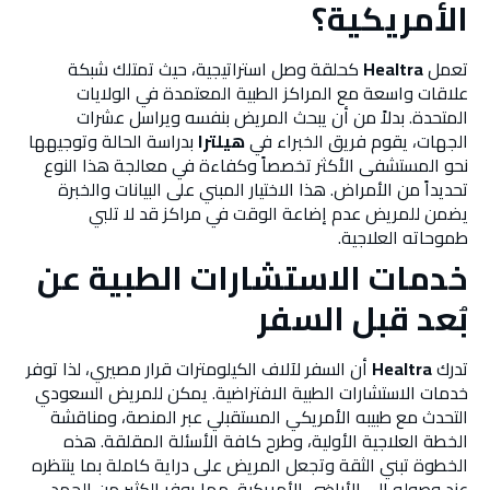
الأمريكية؟
تعمل
Healtra
كحلقة وصل استراتيجية، حيث تمتلك شبكة
علاقات واسعة مع المراكز الطبية المعتمدة في الولايات
المتحدة. بدلاً من أن يبحث المريض بنفسه ويراسل عشرات
الجهات، يقوم فريق الخبراء في
هيلترا
بدراسة الحالة وتوجيهها
نحو المستشفى الأكثر تخصصاً وكفاءة في معالجة هذا النوع
تحديداً من الأمراض. هذا الاختيار المبني على البيانات والخبرة
يضمن للمريض عدم إضاعة الوقت في مراكز قد لا تلبي
طموحاته العلاجية.
خدمات الاستشارات الطبية عن
بُعد قبل السفر
تدرك
Healtra
أن السفر لآلاف الكيلومترات قرار مصيري، لذا توفر
خدمات الاستشارات الطبية الافتراضية. يمكن للمريض السعودي
التحدث مع طبيبه الأمريكي المستقبلي عبر المنصة، ومناقشة
الخطة العلاجية الأولية، وطرح كافة الأسئلة المقلقة. هذه
الخطوة تبني الثقة وتجعل المريض على دراية كاملة بما ينتظره
عند وصوله إلى الأراضي الأمريكية، مما يوفر الكثير من الجهد