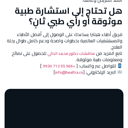
الأمد للمريض وعائلته.
هل تحتاج إلى استشارة طبية
موثوقة أو رأي طبي ثانٍ؟
فريق أطباء هيلترا يساعدك على الوصول إلى أفضل الأطباء
والمستشفيات العالمية بخطوات واضحة ودعم كامل طوال رحلة
العلاج.
تابع المزيد من
للحصول على نصائح
مناقشات دكتور محمد الدالي
ومعلومات طبية موثوقة.
للتواصل عبر واتساب: [
]
+966 55 713 9930
البريد الإلكتروني: [
]
info@healtra.co