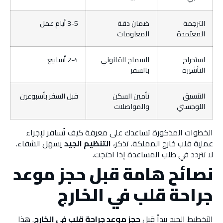
الترجمة
ضمان دقة
3-5 أيام عمل
المعتمدة
المعلومات
استخراج
السماح القانوني
2-4 أسابيع
التأشيرة
بالسفر
التنسيق
تأمين السكن
قبل السفر بأسبوعين
اللوجستي
والمواصلات
الخطوات المذكورة تساعدك على معرفة كيف تُسافر لإجراء
عملية قلب خارج المملكة. تذكر،
التنظيم الجيد
يسهل الشفاء.
لا تتردد في طلب المساعدة إذا احتجت.
نصائح هامة قبل حجز موعد
جراحة قلب في الخارج
التخطيط الجيد يبدأ قبل
حجز موعد جراحة قلب في الخارج
. هذا