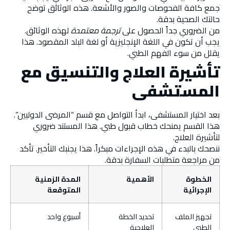
جمع كافة الفحوصات والصور والأشعة. هذه الوثائق توضح
حالتك الصحية بدقة.
من الضروري جداً الحصول على
ترجمة معتمدة
لهذه الوثائق.
يجب أن تكون في اللغة الإنجليزية أو لغة البلد المقصود. هذا
يقلل من سوء الفهم الطبي.
تأشيرة العلاج والتنسيق مع
المستشفى
بعد اختيار المستشفى، ابدأ التواصل مع قسم “المرضى الدوليين”.
هذا القسم يمنحك خطاب قبول طبي. هذا المستند ضروري
لتأشيرة العلاج.
ننصحك بالبدء في هذه الإجراءات مبكراً. هذا يجنبك التأخير. تأكد
من مراجعة متطلبات السفارة بدقة.
الخطوة
الأهمية
المدة الزمنية
الإجرائية
المتوقعة
تجهيز الملف
تحديد الخطة
أسبوع واحد
الطبي
العلاجية