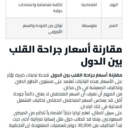
الهند
اقتصادية
تكلفة منخفضة واعتمادات
دولية
المجر
متوسطة
توازن بين الجودة والسعر
الأوروبي
مقارنة أسعار جراحة القلب
بين الدول
مقارنة أسعار جراحة القلب بين الدول
. نلاحظ تباينات كبيرة تؤثر
على الأسعار. هذه التباينات تعتمد على مستوى التطور الطبي
وتكاليف المعيشة في كل مكان.
من المهم أن نعرف أن السعر المنخفض لا يعني دائماً جودة
أقل. قد يعكس السعر المنخفض انخفاض تكاليف التشغيل
المحلية في تلك البلدان.
على سبيل المثال، تعتبر تركيا خياراً اقتصادياً للكثير من المرضى
السعوديين. بينما قد تتطلب دول مثل إسبانيا ميزانية أكبر، حيث
تبدأ التكاليف من 30,000 دولار للعمليات المفتوحة.
إن التخطيط