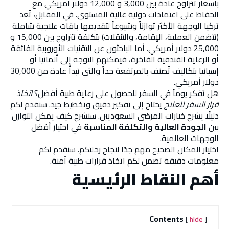
بأسعار تتراوح عادة بين 3,000 و 12,000 دولار أمريكي مع
الحفاظ على اعتمادات دولية عالية المستوى. في المقابل، تُعد
تركيا الوجهة الأكثر توازناً وشيوعاً لتقديمها باقات علاجية شاملة
(تتضمن العملية، الإقامة، والتنقلات) بتكلفة تتراوح بين 15,000 و
25,000 دولار أمريكي. أما الباحثون عن التقنيات الأوروبية الفائقة
أو الرعاية الفندقية الفاخرة، فيمكنهم التوجه إلى ألمانيا أو
إسبانيا بتكاليف تُصنف بالمرتفعة جداً والتي تبدأ عادة من 30,000
دولار أمريكي.
هل تفكر يوماً في السفر للحصول على رعاية طبية أفضل؟
اتخاذ
قرار السفر للعلاج
يحتاج إلى تفكير دقيق وتخطيط جيد. سنقدم لكم
دليلًا يشرح خيارات المرضى السعوديين. سنشرح كيف يمكن التوازن
بين
الجودة العالية والتكلفة المناسبة
في اختيار أفضل
الوجهات العالمية.
اختيار المكان الصحيح مهم جدًا لنجاح رحلتكم. سنقدم لكم
معلومات دقيقة تضمن لكم اتخاذ قرارات طبية آمنة.
أهم النقاط الرئيسية
Contents
hide