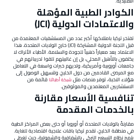
التقليدية.
الكوادر الطبية المؤهلة
والاعتمادات الدولية (JCI)
تفتخر تركيا بامتلاكها أكبر عدد من المستشفيات المعتمدة من
قبل اللجنة الدولية المشتركة (JCI) خارج الولايات المتحدة. هذا
الاعتماد يعد معياراً ذهبياً للجودة والسلامة. الأطباء الأتراك لا
يكتفون بالتأهيل المحلي، بل إن غالبيتهم تلقوا تدريباتهم في
جامعات أوروبية وأمريكية، ولديهم خبرات واسعة في التعامل
مع المرضى القادمين من دول الخليج. ولتسهيل الوصول إلى
هؤلاء النخبة، توفر منصات مثل
قائمة من
شبكة أطبائنا
الاستشاريين المعتمدين والموثوقين.
تنافسية الأسعار مقارنة
بالخدمات المقدمة
مقارنةً بالولايات المتحدة أو أوروبا أو حتى بعض المراكز الطبية
في منطقة الخليج، تقدم تركيا باقات علاجية اقتصادية للغاية.
يتميز نظام التسعير التركي بالشفافية والشمولية، حيث تغطي