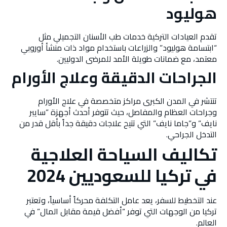
هوليود
تقدم العيادات التركية خدمات طب الأسنان التجميلي مثل
“ابتسامة هوليود” والزراعات باستخدام مواد ذات منشأ أوروبي
معتمد، مع ضمانات طويلة الأمد للمرضى الدوليين.
الجراحات الدقيقة وعلاج الأورام
تنتشر في المدن الكبرى مراكز متخصصة في علاج الأورام
وجراحات العظام والمفاصل، حيث تتوفر أحدث أجهزة “سايبر
نايف” و”جاما نايف” التي تتيح علاجات دقيقة جداً بأقل قدر من
التدخل الجراحي.
تكاليف السياحة العلاجية
في تركيا للسعوديين 2024
عند التخطيط للسفر، يعد عامل التكلفة محركاً أساسياً، وتعتبر
تركيا من الوجهات التي توفر “أفضل قيمة مقابل المال” في
العالم.