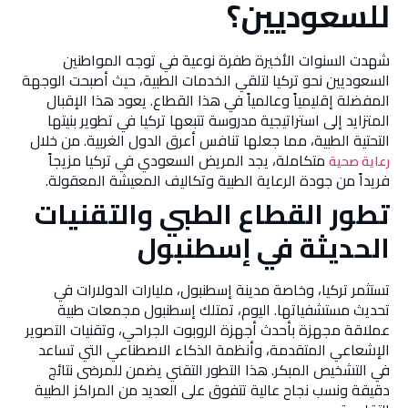
للسعوديين؟
شهدت السنوات الأخيرة طفرة نوعية في توجه المواطنين
السعوديين نحو تركيا لتلقي الخدمات الطبية، حيث أصبحت الوجهة
المفضلة إقليمياً وعالمياً في هذا القطاع. يعود هذا الإقبال
المتزايد إلى استراتيجية مدروسة تتبعها تركيا في تطوير بنيتها
التحتية الطبية، مما جعلها تنافس أعرق الدول الغربية. من خلال
متكاملة، يجد المريض السعودي في تركيا مزيجاً
رعاية صحية
فريداً من جودة الرعاية الطبية وتكاليف المعيشة المعقولة.
تطور القطاع الطبي والتقنيات
الحديثة في إسطنبول
تستثمر تركيا، وخاصة مدينة إسطنبول، مليارات الدولارات في
تحديث مستشفياتها. اليوم، تمتلك إسطنبول مجمعات طبية
عملاقة مجهزة بأحدث أجهزة الروبوت الجراحي، وتقنيات التصوير
الإشعاعي المتقدمة، وأنظمة الذكاء الاصطناعي التي تساعد
في التشخيص المبكر. هذا التطور التقني يضمن للمرضى نتائج
دقيقة ونسب نجاح عالية تتفوق على العديد من المراكز الطبية