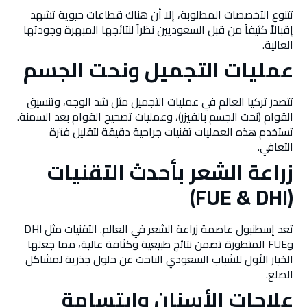
تتنوع التخصصات المطلوبة، إلا أن هناك قطاعات حيوية تشهد
إقبالاً كثيفاً من قبل السعوديين نظراً لنتائجها المبهرة وجودتها
العالية.
عمليات التجميل ونحت الجسم
تتصدر تركيا العالم في عمليات التجميل مثل شد الوجه، وتنسيق
القوام (نحت الجسم بالفيزر)، وعمليات تصحيح القوام بعد السمنة.
تستخدم هذه العمليات تقنيات جراحية دقيقة لتقليل فترة
التعافي.
زراعة الشعر بأحدث التقنيات
(FUE & DHI)
تعد إسطنبول عاصمة زراعة الشعر في العالم. التقنيات مثل DHI
وFUE المتطورة تضمن نتائج طبيعية وكثافة عالية، مما جعلها
الخيار الأول للشباب السعودي الباحث عن حلول جذرية لمشاكل
الصلع.
علاجات الأسنان وابتسامة