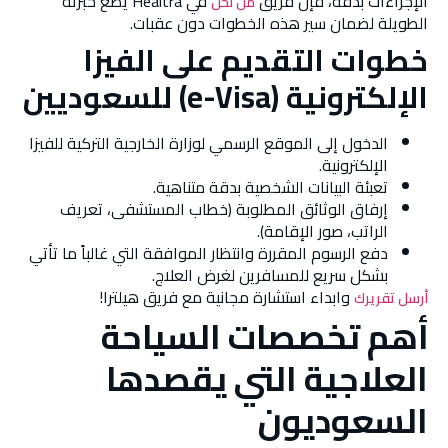
الإجراءات بدقة، فإن فريق
في Healtra يضع خبرته
من نحن
الطويلة لضمان سير هذه الخطوات دون عقبات.
خطوات التقديم على الفيزا
الإلكترونية (e-Visa) للسعوديين
الدخول إلى الموقع الرسمي لوزارة الخارجية التركية للفيزا
الإلكترونية.
تعبئة البيانات الشخصية بدقة متناهية.
إرفاق الوثائق المطلوبة (خطاب المستشفى، تعريف
الراتب، صور الإقامة).
دفع الرسوم المقررة وانتظار الموافقة التي غالباً ما تأتي
بشكل سريع للمسافرين لغرض العلاج.
وابداء استشارة مجانية مع فريق هيلترا!
أرسل تقريرك
أهم تخصصات السياحة
العلاجية التي يقصدها
السعوديون