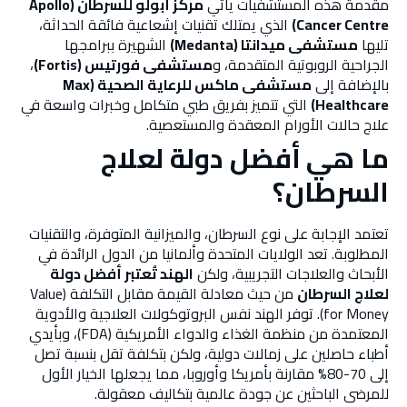
مقدمة هذه المستشفيات يأتي
مركز أبولو للسرطان (Apollo
Cancer Centre)
الذي يمتلك تقنيات إشعاعية فائقة الحداثة،
تليها
مستشفى ميدانتا (Medanta)
الشهيرة ببرامجها
الجراحية الروبوتية المتقدمة، و
مستشفى فورتيس (Fortis)
،
بالإضافة إلى
مستشفى ماكس للرعاية الصحية (Max
Healthcare)
التي تتميز بفريق طبي متكامل وخبرات واسعة في
علاج حالات الأورام المعقدة والمستعصية.
ما هي أفضل دولة لعلاج
السرطان؟
تعتمد الإجابة على نوع السرطان، والميزانية المتوفرة، والتقنيات
المطلوبة. تعد الولايات المتحدة وألمانيا من الدول الرائدة في
الأبحاث والعلاجات التجريبية، ولكن
الهند تُعتبر أفضل دولة
لعلاج السرطان
من حيث معادلة القيمة مقابل التكلفة (Value
for Money). توفر الهند نفس البروتوكولات العلاجية والأدوية
المعتمدة من منظمة الغذاء والدواء الأمريكية (FDA)، وبأيدي
أطباء حاصلين على زمالات دولية، ولكن بتكلفة تقل بنسبة تصل
إلى 70-80% مقارنة بأمريكا وأوروبا، مما يجعلها الخيار الأول
للمرضى الباحثين عن جودة عالمية بتكاليف معقولة.