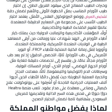
وخبرات الطبيب المعالج الذي سيقود الفريق الطبي. إن اختيار
طبيب الأورام المناسب يمثل الخطوة الأولى والأهم لضمان دقة
ووضع البروتوكول العلاجي الأمثل. يعتمد اختيار
تشخيص المرض
الطبيب الأنسب على مجموعة من المعايير الدقيقة المعتمدة
عالميًا لتقييم الكفاءة الطبية والأكاديمية.
أولًا، المؤهلات الأكاديمية والزمالات الدولية؛ حيث يمتلك كبار
أطباء الأورام في الهند شهادات عليا وزمالات من أرقى المعاهد
الطبية في الولايات المتحدة الأمريكية، والمملكة المتحدة،
وأوروبا (مثل زمالة الكلية الملكية للأطباء FRCP، أو البورد
الأمريكي في طب الأورام). ثانيًا، التخصص الدقيق؛ إذ لم يعد طب
الأورام مجالًا عامًا، بل ينقسم إلى تخصصات دقيقة للغاية مثل
أورام الجهاز الهضمي، أورام الثدي، أورام المسالك البولية،
وسرطانات الدم (اللوكيميا والليمفوما). ثالثًا، معدلات النجاح
والخبرة العملية الطويلة؛ حيث يُفضل دائمًا الأطباء الذين أجروا
آلاف العمليات الجراحية الناجحة أو أشرفوا على بروتوكولات علاج
كيميائي ومناعي معقدة على مدار عقود. تلعب منصة Healtra
دورًا حيويًا في فحص هذه السير الذاتية وتقديمها للمريض
السعودي بشفافية تامة لضمان الاختيار الصحيح.
لماذا يفضل مواطنو المملكة