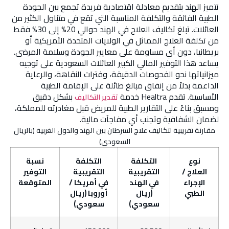
تتميز الهند بتقديم معادلة اقتصادية فريدة تجمع بين الجودة
الطبية الفائقة والتكلفة المناسبة التي تقع في متناول الكثير من
العائلات. تبلغ تكاليف العلاج في الهند حوالي 20% إلى 30% فقط
من تكلفة العلاج المماثل في الولايات المتحدة الأمريكية أو
بريطانيا، دون أي مساومة على معايير الجودة وسلامة المرضى.
يساعد هذا التوفير المالي الكبير العائلات السعودية على توجيه
ميزانياتها نحو الفحوصات الدقيقة، وفترات النقاهة، والرعاية
الداعمة بدلاً من إنفاق مبالغ طائلة على الإقامة الطبية
الأساسية. تقدم Healtra خدمة
بشكل دقيق
تقدير التكاليف
ومسبق بناءً على التقارير الطبية للمريض قبل مغادرته للمملكة،
لضمان الشفافية وتجنب أي مفاجآت مالية.
مقارنة تقريبية لتكاليف علاج السرطان بين الهند والدول الغربية (بالريال
السعودي)
نوع
التكلفة
التكلفة
نسبة
العلاج /
التقريبية
التقريبية
التوفير
الإجراء
في الهند
في أمريكا /
المتوقعة
الطبي
(ريال
أوروبا (ريال
سعودي)
سعودي)