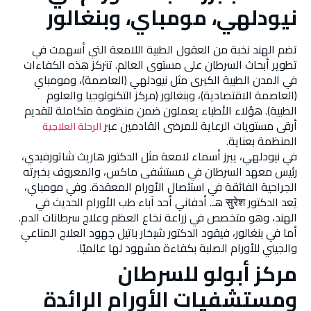
نيودلهي، مومباي، وبنغالور
تضم الهند نخبة من العقول الطبية اللامعة التي أسهمت في
تطوير أبحاث السرطان على مستوى العالم. تتركز هذه الكفاءات
في المدن الطبية الكبرى مثل نيودلهي (العاصمة)، ومومباي
(العاصمة الاقتصادية)، وبنغالور (مركز التكنولوجيا والعلوم
الطبية). هؤلاء الأطباء يعملون ضمن منظومة متكاملة لتقديم
أرقى مستويات الرعاية للمرضى القادمين عبر
الرحلة العلاجية
المنظمة بعناية.
في نيودلهي، يبرز أسماء لامعة مثل الدكتور هاريث شاتورفيدي،
رئيس معهد السرطان في مستشفى ماكس، والمعروف بخبرته
الجراحية الفائقة في استئصال الأورام المعقدة. وفي مومباي،
يُعد الدكتور सुरेश هـ. أدفاني أحد آباء طب الأورام الحديث في
الهند، وهو متخصص في زراعة نخاع العظم وعلاج سرطانات الدم.
أما في بنغالور، فيقود الدكتور شيخار باتيل جهود العلاج المناعي
والجيني للأورام الصلبة بكفاءة مشهود لها عالميًا.
مركز أبولو للسرطان
ومستشفيات الأورام الرائدة