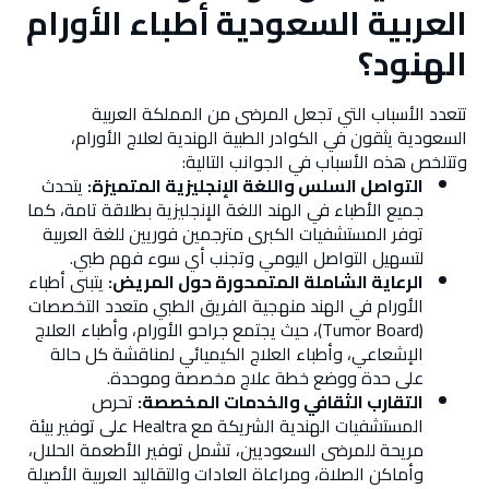
العربية السعودية أطباء الأورام
الهنود؟
تتعدد الأسباب التي تجعل المرضى من المملكة العربية
السعودية يثقون في الكوادر الطبية الهندية لعلاج الأورام،
وتتلخص هذه الأسباب في الجوانب التالية:
التواصل السلس واللغة الإنجليزية المتميزة:
يتحدث
جميع الأطباء في الهند اللغة الإنجليزية بطلاقة تامة، كما
توفر المستشفيات الكبرى مترجمين فوريين للغة العربية
لتسهيل التواصل اليومي وتجنب أي سوء فهم طبي.
الرعاية الشاملة المتمحورة حول المريض:
يتبنى أطباء
الأورام في الهند منهجية الفريق الطبي متعدد التخصصات
(Tumor Board)، حيث يجتمع جراحو الأورام، وأطباء العلاج
الإشعاعي، وأطباء العلاج الكيميائي لمناقشة كل حالة
على حدة ووضع خطة علاج مخصصة وموحدة.
التقارب الثقافي والخدمات المخصصة:
تحرص
المستشفيات الهندية الشريكة مع Healtra على توفير بيئة
مريحة للمرضى السعوديين، تشمل توفير الأطعمة الحلال،
وأماكن الصلاة، ومراعاة العادات والتقاليد العربية الأصيلة