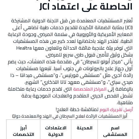
الحاصلة على اعتماد JCI
تُعتبر المستشفيات المعتمدة من قبل اللجنة الدولية المشتركة
(JCI) بمثابة الضمانة الأكيدة لتقديم خدمات طبية تضاهي أعلى
المعايير الأمريكية والأوروبية في سلامة المرضى وجودة الرعاية
الطبية. تفتخر الهند باحتضانها لعدد كبير من هذه المستشفيات
التي توفر بيئة علاجية فائقة الحداثة وتتعاون معها Healtra
بشكل وثيق لتأمين قبول طبي سريع للمرضى.
يأتي “مركز أبولو للسرطان” في مقدمة هذه المنشآت، حيث يضم
أول جهاز علاج بالبروتونات في جنوب آسيا. تتبعها مستشفيات
رائدة أخرى مثل “مستشفى فورتيس”، و”مستشفى ميدانتا – ذا
ميدي سيتي”، و”مستشفى معهد تاتا التذكاري” الشهير،
بالإضافة إلى
التي تقدم خدمات رعاية متكاملة
المراكز المتخصصة
تشمل الفحص الجيني المتقدم والعلاجات الموجهة بدقة
متناهية.
لمناقشة خطة العلاج!
أرسل تقريرك اليوم
أبرز المستشفيات الرائدة لعلاج السرطان في الهند والمعتمدة دوليًا
اسم
المدينة
الاعتمادات
أبرز
المستشفى
الدولية
التخصصات