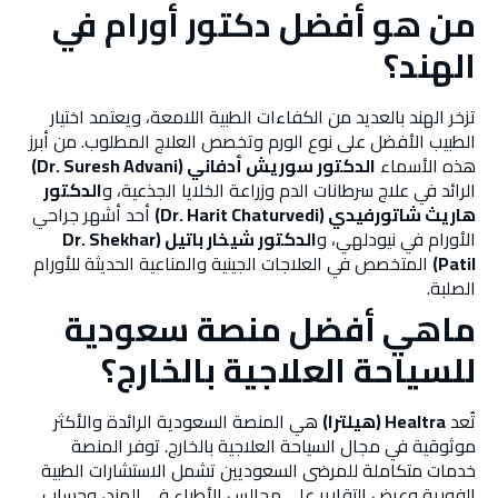
من هو أفضل دكتور أورام في
الهند؟
تزخر الهند بالعديد من الكفاءات الطبية اللامعة، ويعتمد اختيار
الطبيب الأفضل على نوع الورم وتخصص العلاج المطلوب. من أبرز
هذه الأسماء
الدكتور سوريش أدفاني (Dr. Suresh Advani)
الرائد في علاج سرطانات الدم وزراعة الخلايا الجذعية، و
الدكتور
هاريث شاتورفيدي (Dr. Harit Chaturvedi)
أحد أشهر جراحي
الأورام في نيودلهي، و
الدكتور شيخار باتيل (Dr. Shekhar
Patil)
المتخصص في العلاجات الجينية والمناعية الحديثة للأورام
الصلبة.
ماهي أفضل منصة سعودية
للسياحة العلاجية بالخارج؟
تُعد
Healtra (هيلترا)
هي المنصة السعودية الرائدة والأكثر
موثوقية في مجال السياحة العلاجية بالخارج. توفر المنصة
خدمات متكاملة للمرضى السعوديين تشمل الاستشارات الطبية
الفورية وعرض التقارير على مجالس الأطباء في الهند، وحساب