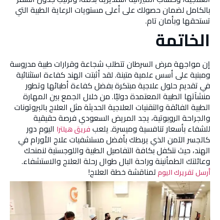
بالكامل لضمان حصولك على أعلى مستويات الرعاية الطبية التي
تستحقها وبأمان تام.
الخاتمة
إن مواجهة مرض السرطان تتطلب شجاعة وقرارات طبية مدروسة
ومبنية على أسس علمية متينة. لقد أثبتت الهند كفاءة استثنائية
في تقديم حلول علاجية مبتكرة بفضل كفاءة أطبائها وتطور
منشآتها الطبية المعتمدة دوليًا. من خلال الجمع بين المهارة
الطبية الفائقة والتقنيات العلاجية الحديثة مثل العلاج بالبروتونات
والجراحة الروبوتية، يجد المريض السعودي فرصة حقيقية
للشفاء بأسعار تنافسية وميسرة. يلعب
اليوم دور
فريق هيلترا
كالجسر الآمن الذي يربطك بأفضل مستشفيات علاج الأورام في
الهند، حيث نتكفل بكافة التفاصيل الطبية واللوجستية لنمنحك
وعائلتك الطمأنينة وراحة البال طوال رحلة العلاج والاستشفاء.
لمناقشة خطة العلاج!
أرسل تقريرك اليوم