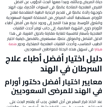
حياة المريض وعائلته، ويبدأ معها البحث الدؤوب عن أفضل
الفرص العلاجية المتاحة عالميًا. في السنوات الأخيرة، برزت الهند
كوجهة رائدة عالميًا في تقديم الرعاية الطبية المتقدمة لعلاج
الأورام، مستقطبة آلاف المرضى من المملكة العربية السعودية
والشرق الأوسط. يرجع هذا التميز إلى وجود نخبة من أفضل أطباء
الأورام ذوي الشهرة العالمية، إلى جانب توفر أحدث التقنيات
العلاجية بأسعار تنافسية للغاية مقارنة بالدول الغربية. في هذا
الدليل الشامل والموثق علميًا، سنستعرض بالتفصيل كيفية اختيار
الطبيب المناسب، وأحدث التقنيات العلاجية المبتكرة، ودور
منصة
في تسهيل هذه الرحلة للمواطنين السعوديين.
هيلترا
دليل اختيار أفضل أطباء علاج
السرطان في الهند
معايير اختيار أفضل دكتور أورام
في الهند للمرضى السعوديين
عند اتخاذ قرار السفر من أجل العلاج، يجب ألا يقتصر البحث على
المستشفى فحسب، بل يجب التركيز بشكل أساسي على مؤهلات