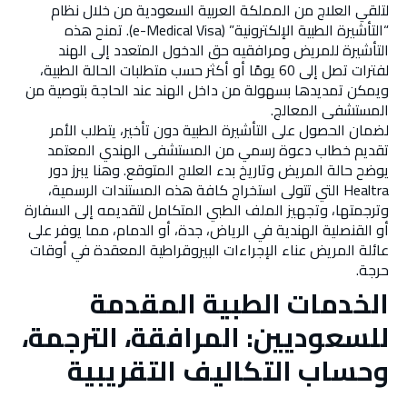
لتلقي العلاج من المملكة العربية السعودية من خلال نظام
“التأشيرة الطبية الإلكترونية” (e-Medical Visa). تمنح هذه
التأشيرة للمريض ومرافقيه حق الدخول المتعدد إلى الهند
لفترات تصل إلى 60 يومًا أو أكثر حسب متطلبات الحالة الطبية،
ويمكن تمديدها بسهولة من داخل الهند عند الحاجة بتوصية من
المستشفى المعالج.
لضمان الحصول على التأشيرة الطبية دون تأخير، يتطلب الأمر
تقديم خطاب دعوة رسمي من المستشفى الهندي المعتمد
يوضح حالة المريض وتاريخ بدء العلاج المتوقع. وهنا يبرز دور
Healtra التي تتولى استخراج كافة هذه المستندات الرسمية،
وترجمتها، وتجهيز الملف الطبي المتكامل لتقديمه إلى السفارة
أو القنصلية الهندية في الرياض، جدة، أو الدمام، مما يوفر على
عائلة المريض عناء الإجراءات البيروقراطية المعقدة في أوقات
حرجة.
الخدمات الطبية المقدمة
للسعوديين: المرافقة، الترجمة،
وحساب التكاليف التقريبية