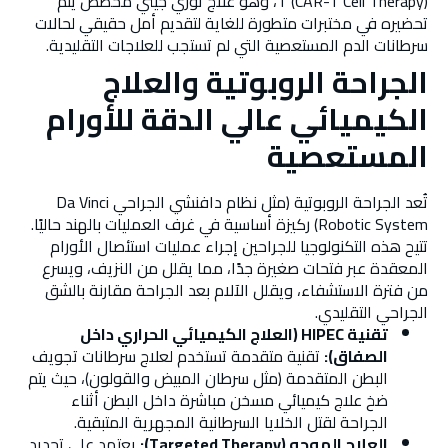
T (CAR-T Cell Therapy)، وهو علاج ثوري جيني مخصص يتم
تحضيره في مختبرات متطورة للغاية لتقديم أمل حقيقي لحالات
سرطانات الدم المستعصية التي لم تستجب للعلاجات التقليدية.
الجراحة الروبوتية والعلاج
الكيميائي عالي الدقة للأورام
المستعصية
تُعد الجراحة الروبوتية (مثل نظام دافنشي الجراحي Da Vinci
Robotic System) ركيزة أساسية في غرف العمليات بالهند حاليًا.
تتيح هذه التكنولوجيا للجراحين إجراء عمليات استئصال الأورام
المعقدة عبر فتحات صغيرة جدًا، مما يقلل من النزيف، ويسرع
من فترة الاستشفاء، ويقلل الآلام بعد الجراحة مقارنة بالشق
الجراحي التقليدي.
تقنية HIPEC (العلاج الكيميائي الحراري داخل
الصفاق):
تقنية متقدمة تستخدم لعلاج سرطانات تجويف
البطن المتقدمة (مثل سرطان المبيض والقولون)، حيث يتم
ضخ علاج كيميائي مسخن مباشرة داخل البطن أثناء
الجراحة لقتل الخلايا السرطانية المجهرية المتبقية.
العلاج الموجه (Targeted Therapy):
يعتمد على تحديد