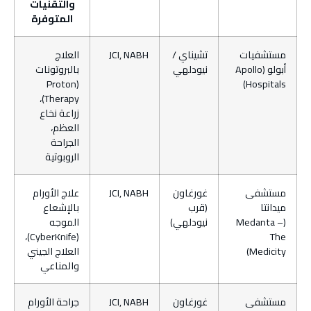
والتقنيات
المتوفرة
مستشفيات
تشيناي /
JCI, NABH
العلاج
أبولو (Apollo
نيودلهي
بالبروتونات
(Proton
Hospitals)
Therapy)،
زراعة نخاع
العظم،
الجراحة
الروبوتية
مستشفى
غورغاون
JCI, NABH
علاج الأورام
ميدانتا
(قرب
بالإشعاع
(Medanta –
نيودلهي)
الموجه
(CyberKnife)،
The
Medicity)
العلاج الجيني
والمناعي
مستشفى
غورغاون
JCI, NABH
جراحة الأورام