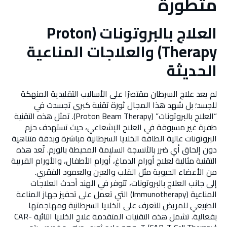
متطورة
العلاج بالبروتونات (Proton
Therapy) والعلاجات المناعية
الحديثة
لم يعد علاج السرطان مقتصرًا على الأساليب التقليدية المنهكة
للجسد؛ بل شهد هذا المجال ثورة تقنية كبرى تجسدت في
“العلاج بالبروتونات” (Proton Beam Therapy). تمثل هذه التقنية
طفرة غير مسبوقة في العلاج الإشعاعي، حيث تستهدف حزم
البروتونات عالية الطاقة الخلايا السرطانية مباشرة وبدقة متناهية
دون إلحاق أي ضرر بالأنسجة السليمة المحيطة بالورم. تُعد هذه
التقنية مثالية لعلاج أورام الدماغ، أورام الأطفال، والأورام القريبة
من الأعضاء الحيوية مثل القلب والعين والعمود الفقري.
إلى جانب العلاج بالبروتونات، تتوفر في الهند أحدث العلاجات
المناعية (Immunotherapy) التي تعمل على تحفيز جهاز المناعة
الطبيعي للمريض للتعرف على الخلايا السرطانية ومهاجمتها
بفعالية. تشمل هذه التقنيات المتقدمة علاج الخلايا التائية CAR-