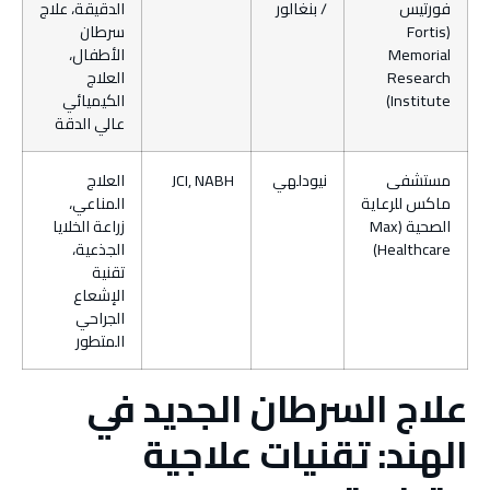
فورتيس
/ بنغالور
الدقيقة، علاج
(Fortis
سرطان
Memorial
الأطفال،
Research
العلاج
Institute)
الكيميائي
عالي الدقة
مستشفى
نيودلهي
JCI, NABH
العلاج
ماكس للرعاية
المناعي،
الصحية (Max
زراعة الخلايا
Healthcare)
الجذعية،
تقنية
الإشعاع
الجراحي
المتطور
علاج السرطان الجديد في
الهند: تقنيات علاجية