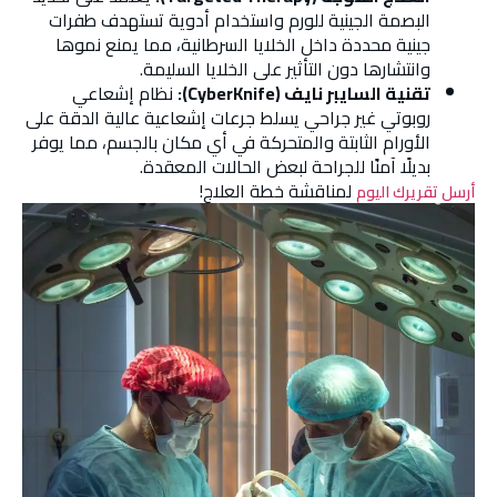
البصمة الجينية للورم واستخدام أدوية تستهدف طفرات
جينية محددة داخل الخلايا السرطانية، مما يمنع نموها
وانتشارها دون التأثير على الخلايا السليمة.
تقنية السايبر نايف (CyberKnife):
نظام إشعاعي
روبوتي غير جراحي يسلط جرعات إشعاعية عالية الدقة على
الأورام الثابتة والمتحركة في أي مكان بالجسم، مما يوفر
بديلًا آمنًا للجراحة لبعض الحالات المعقدة.
لمناقشة خطة العلاج!
أرسل تقريرك اليوم