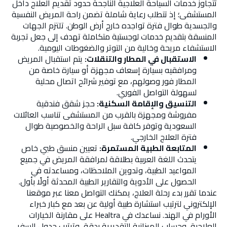
تتجاوز خدمات السياحة العلاجية الناجحة حدود تقديم العلاج داخل
المستشفى؛ إذ تتطلب رعاية شاملة تضمن راحة المريض النفسية
والجسدية طوال فترة تواجده خارج أرض الوطن. تلتزم الجهات
المنسقة بتقديم خدمات لوجستية متكاملة تهدف إلى جعل تجربة
الاستشفاء مريحة وخالية من التوتر والضغوطات اليومية.
الاستقبال في المطار والتنقلات:
يتم استقبال المريض
ومرافقيه بسيارة إسعاف مجهزة أو سيارة خاصة من
المطار فور وصولهم، مع توفير شرائح اتصال محلية
لسهولة التواصل الفوري.
التنسيق والإقامة السكنية:
حجز شقق فندقية
مفروشة ومجهزة بالقرب من المستشفى تناسب العائلات
السعودية وتوفر كافة سبل الراحة والخصوصية طوال
فترة العلاج الخارجي.
المتابعة الطبية المستمرة:
تعيين منسق طبي خاص
يتحدث اللغة العربية بطلاقة لمرافقة المريض في جميع
المواعيد الطبية، وتدوين الملاحظات، ومساعدته في
الحصول على الأدوية والتقارير الطبية المحدثة أولًا بأول.
عندما تقرر بدء رحلة العلاج، يمكنك التواصل معنا عبر موقعنا
الإلكتروني لترتيب استشارة طبية أولية عن بعد مع كبار خبراء
الأورام في الهند. نساعدك في Healtra على مقارنة الخيارات
العلاجية، وحساب الميزانية التقديرية بدقة، وترتيب جدول السفر