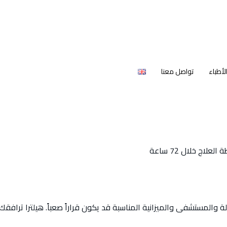
أطباء
تواصل معنا
اج خلال 72 ساعة
دولة والمستشفى والميزانية المناسبة قد يكون قراراً صعباً. هيلترا تراف