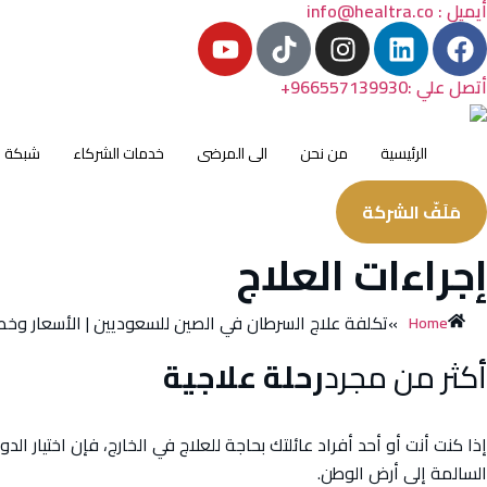
أيميل : info@healtra.co
أتصل علي :966557139930+
الرئيسية
من نحن
الى المرضى
خدمات الشركاء
شبكة ال
مَلَفّ الشركة
إجراءات العلاج
»
تكلفة علاج السرطان في الصين للسعوديين | الأسعار وخطة العل
Home
أكثر من مجرد
رحلة علاجية
إذا كنت أنت أو أحد أفراد عائلتك بحاجة للعلاج في الخارج، فإن اختيار ال
السالمة إلى أرض الوطن.