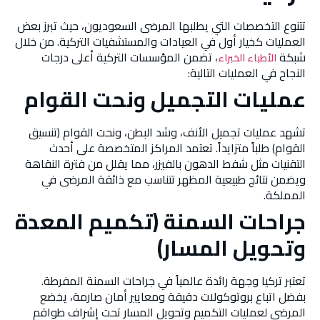
تتنوع التخصصات التي يطلبها المرضى السعوديون، حيث تبرز بعض
العمليات كخيار أول في العيادات والمستشفيات التركية. من خلال
شبكة
، تضمن المؤسسات التركية أعلى درجات
الأطباء الخبراء
النجاح في العمليات التالية:
عمليات التجميل ونحت القوام
تشهد عمليات تجميل الأنف، وشد البطن، ونحت القوام (تنسيق
القوام) طلباً متزايداً. تعتمد المراكز المتخصصة على أحدث
التقنيات مثل شفط الدهون بالفيزر، مما يقلل من فترة النقاهة
ويضمن نتائج طبيعية المظهر تتناسب مع ذائقة المرضى في
المملكة.
جراحات السمنة (تكميم المعدة
وتحويل المسار)
تعتبر تركيا وجهة رائدة عالمياً في جراحات السمنة المفرطة.
بفضل اتباع بروتوكولات دقيقة ومعايير أمان صارمة، يخضع
المرضى لعمليات التكميم وتحويل المسار تحت إشراف طواقم