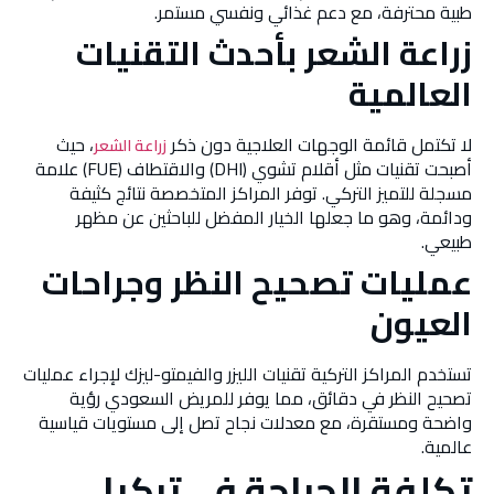
طبية محترفة، مع دعم غذائي ونفسي مستمر.
زراعة الشعر بأحدث التقنيات
العالمية
لا تكتمل قائمة الوجهات العلاجية دون ذكر
، حيث
زراعة الشعر
أصبحت تقنيات مثل أقلام تشوي (DHI) والاقتطاف (FUE) علامة
مسجلة للتميز التركي. توفر المراكز المتخصصة نتائج كثيفة
ودائمة، وهو ما جعلها الخيار المفضل للباحثين عن مظهر
طبيعي.
عمليات تصحيح النظر وجراحات
العيون
تستخدم المراكز التركية تقنيات الليزر والفيمتو-ليزك لإجراء عمليات
تصحيح النظر في دقائق، مما يوفر للمريض السعودي رؤية
واضحة ومستقرة، مع معدلات نجاح تصل إلى مستويات قياسية
عالمية.
تكلفة الجراحة في تركيا