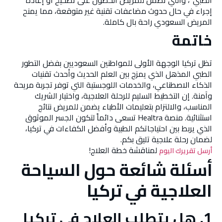
إجراء في حال حدوث مضاعفات تقنية غير متوقعة، مما يمنح
المريض السعودي راحة بال كاملة.
خاتمة
تظل تركيا الوجهة الأولى للمواطنين السعوديين بفضل التطور
الطبي المذهل الذي يمزج بين العلم الحديث وأحدث تقنيات
الذكاء الاصطناعي، والخدمات اللوجستية التي توفر تجربة مريحة
وآمنة. إن التخطيط السليم للرحلة العلاجية، واختيار الشريك
المناسب، والالتزام بتعليمات الأطباء يضمن للمريض نتائج
استثنائية. منصة Healtra تسعى دائماً لتكون الجسر الموثوق
الذي يربط بين احتياجاتكم الطبية وأفضل الكفاءات في تركيا،
لضمان رحلة علاجية تليق بكم.
لمناقشة خطة العلاج!
أرسل تقريرك اليوم
أسئلة شائعة حول السياحة
العلاجية في تركيا
1. هل يتطلب العلاج في تركيا